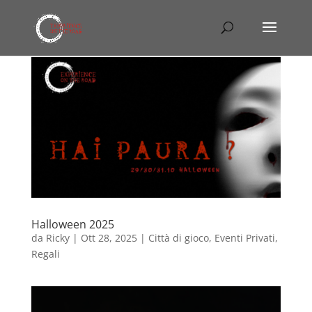
Halloween 2025
da
Ricky
|
Ott 28, 2025
|
Città di gioco
,
Eventi Privati
,
Regali