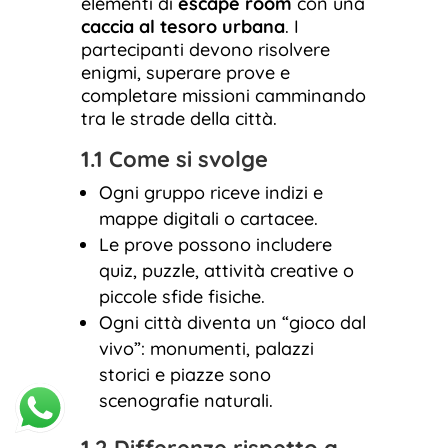
elementi di
escape room
con una
caccia al tesoro urbana
. I
partecipanti devono risolvere
enigmi, superare prove e
completare missioni camminando
tra le strade della città.
1.1 Come si svolge
Ogni gruppo riceve indizi e
mappe digitali o cartacee.
Le prove possono includere
quiz, puzzle, attività creative o
piccole sfide fisiche.
Ogni città diventa un “gioco dal
vivo”: monumenti, palazzi
storici e piazze sono
scenografie naturali.
1.2 Differenze rispetto a