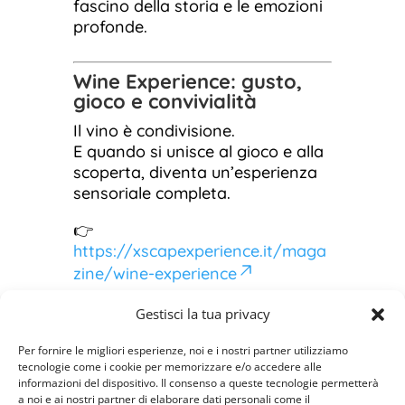
fascino della storia e le emozioni
profonde.
Wine Experience: gusto,
gioco e convivialità
Il vino è condivisione.
E quando si unisce al gioco e alla
scoperta, diventa un’esperienza
sensoriale completa.
👉
https://xscapexperience.it/maga
zine/wine-experience
Le
Wine Experience
di Natale
Gestisci la tua privacy
uniscono degustazioni,
storytelling, enigmi e percorsi tra
Per fornire le migliori esperienze, noi e i nostri partner utilizziamo
tecnologie come i cookie per memorizzare e/o accedere alle
cantine e colline.
informazioni del dispositivo. Il consenso a queste tecnologie permetterà
Un regalo elegante, perfetto per
a noi e ai nostri partner di elaborare dati personali come il