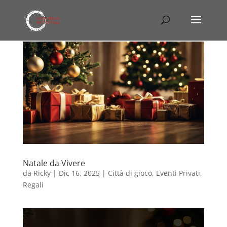
Natale da Vivere
da
Ricky
|
Dic 16, 2025
|
Città di gioco
,
Eventi Privati
,
Regali