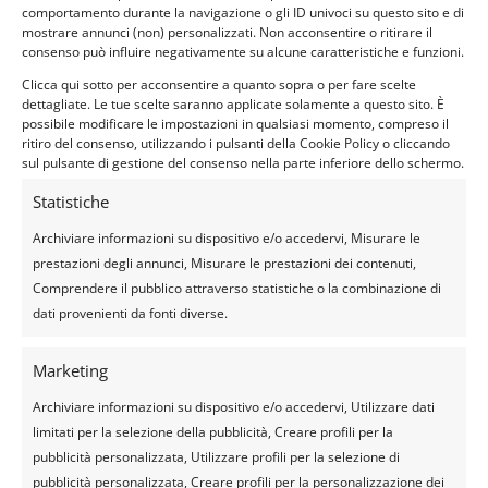
coppie o piccoli gruppi.
comportamento durante la navigazione o gli ID univoci su questo sito e di
mostrare annunci (non) personalizzati. Non acconsentire o ritirare il
consenso può influire negativamente su alcune caratteristiche e funzioni.
Weekend esperienziali nei
Clicca qui sotto per acconsentire a quanto sopra o per fare scelte
borghi
dettagliate. Le tue scelte saranno applicate solamente a questo sito. È
possibile modificare le impostazioni in qualsiasi momento, compreso il
Non sempre serve una lunga
ritiro del consenso, utilizzando i pulsanti della Cookie Policy o cliccando
vacanza.
sul pulsante di gestione del consenso nella parte inferiore dello schermo.
A volte basta un weekend ben
Statistiche
progettato per creare un ricordo
indelebile.
Archiviare informazioni su dispositivo e/o accedervi, Misurare le
prestazioni degli annunci, Misurare le prestazioni dei contenuti,
Un weekend esperienziale
Comprendere il pubblico attraverso statistiche o la combinazione di
include:
dati provenienti da fonti diverse.
passeggiate nei borghi
Marketing
giochi e misteri
degustazioni
Archiviare informazioni su dispositivo e/o accedervi, Utilizzare dati
limitati per la selezione della pubblicità, Creare profili per la
tempo lento
pubblicità personalizzata, Utilizzare profili per la selezione di
pubblicità personalizzata, Creare profili per la personalizzazione dei