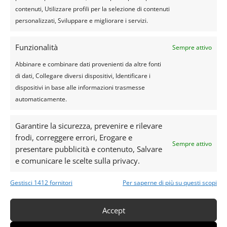
contenuti, Utilizzare profili per la selezione di contenuti
personalizzati, Sviluppare e migliorare i servizi.
È il regalo ideale per chi ha poco
tempo ma grande voglia di vivere
qualcosa di autentico.
Funzionalità
Sempre attivo
Abbinare e combinare dati provenienti da altre fonti
di dati, Collegare diversi dispositivi, Identificare i
dispositivi in base alle informazioni trasmesse
automaticamente.
Garantire la sicurezza, prevenire e rilevare
frodi, correggere errori, Erogare e
Sempre attivo
presentare pubblicità e contenuto, Salvare
e comunicare le scelte sulla privacy.
Come rendere il regalo ancora più
Gestisci 1412 fornitori
Per saperne di più su questi scopi
speciale
Racconta una storia, non
consegnare solo un ticket
Accept
Il modo in cui presenti il regalo fa