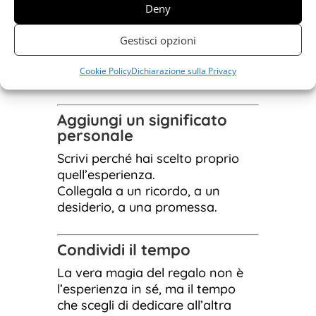
Deny
parte dell’esperienza.
Una lettera, un indizio, una
Gestisci opzioni
mappa, una busta sigillata: piccoli
dettagli che accendono la
Cookie Policy
Dichiarazione sulla Privacy
curiosità.
Aggiungi un significato
personale
Scrivi perché hai scelto proprio
quell’esperienza.
Collegala a un ricordo, a un
desiderio, a una promessa.
Condividi il tempo
La vera magia del regalo non è
l’esperienza in sé, ma il tempo
che scegli di dedicare all’altra