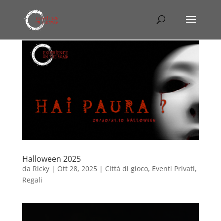
Halloween 2025
da
Ricky
|
Ott 28, 2025
|
Città di gioco
,
Eventi Privati
,
Regali