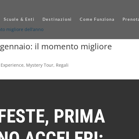
Scuole & Enti
Destinazioni
Come Funziona
Prenot
 gennaio: il momento migliore
 Experience
,
Mystery Tour
,
Regali
FESTE, PRIMA
NO ACCELERI: