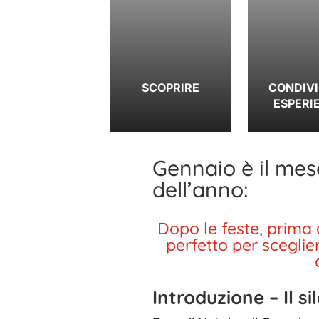
SCOPRIRE
CONDIV
ESPERI
Gennaio è il mes
dell’anno:
Dopo le feste, prima 
perfetto per sceglie
Introduzione – Il si