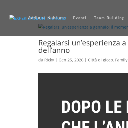
Addio al Nubilato
Eventi
Team Building
Regalarsi un’esperienza a
dell’anno
da
Ricky
|
Gen 25, 2026
|
Città di gioco
,
Family
DOPO LE 
CHE L’AN