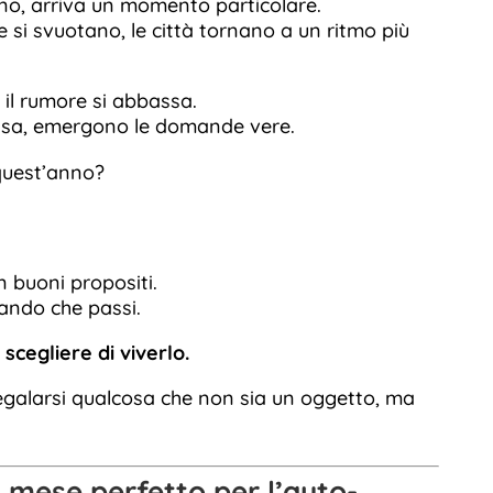
no, arriva un momento particolare.
e si svuotano, le città tornano a un ritmo più
 il rumore si abbassa.
ssa, emergono le domande vere.
quest’anno?
 buoni propositi.
tando che passi.
:
scegliere di viverlo.
regalarsi qualcosa che non sia un oggetto, ma
l mese perfetto per l’auto-