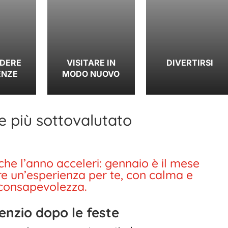
IDERE
VISITARE IN
DIVERTIRSI
ENZE
MODO NUOVO
e più sottovalutato
che l’anno acceleri: gennaio è il mese
re un’esperienza per te, con calma e
consapevolezza.
lenzio dopo le feste