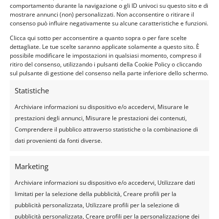
comportamento durante la navigazione o gli ID univoci su questo sito e di
memorabile.
mostrare annunci (non) personalizzati. Non acconsentire o ritirare il
consenso può influire negativamente su alcune caratteristiche e funzioni.
5.2 Per i gruppi aziendali
Clicca qui sotto per acconsentire a quanto sopra o per fare scelte
Migliorano la comunicazione e il
dettagliate. Le tue scelte saranno applicate solamente a questo sito. È
possibile modificare le impostazioni in qualsiasi momento, compreso il
lavoro di squadra.
ritiro del consenso, utilizzando i pulsanti della Cookie Policy o cliccando
Incentivano la motivazione e
sul pulsante di gestione del consenso nella parte inferiore dello schermo.
l’engagement.
Statistiche
Possono essere personalizzati
Archiviare informazioni su dispositivo e/o accedervi, Misurare le
per obiettivi specifici di team
prestazioni degli annunci, Misurare le prestazioni dei contenuti,
building.
Comprendere il pubblico attraverso statistiche o la combinazione di
dati provenienti da fonti diverse.
5.3 Per la città e il
territorio
Marketing
Promuovono il turismo locale e
Archiviare informazioni su dispositivo e/o accedervi, Utilizzare dati
il commercio.
limitati per la selezione della pubblicità, Creare profili per la
Valorizzano luoghi meno
pubblicità personalizzata, Utilizzare profili per la selezione di
conosciuti e nascosti.
pubblicità personalizzata, Creare profili per la personalizzazione dei