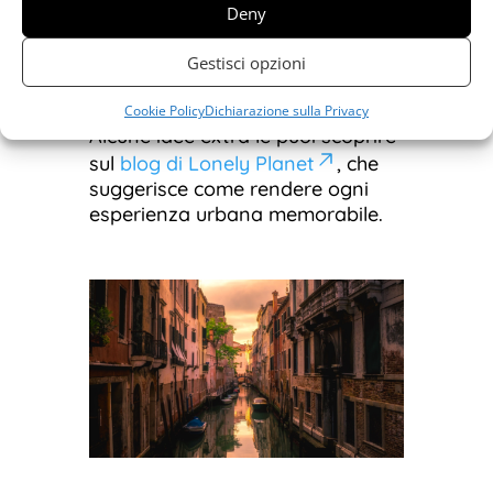
Deny
brindisi, cene a tema.
Condivisione sui social con
Gestisci opzioni
hashtag dedicati.
Cookie Policy
Dichiarazione sulla Privacy
Alcune idee extra le puoi scoprire
sul
blog di Lonely Planet
, che
suggerisce come rendere ogni
esperienza urbana memorabile.