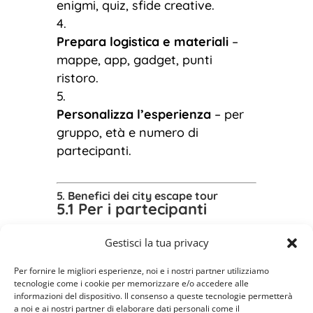
enigmi, quiz, sfide creative.
Prepara logistica e materiali
–
mappe, app, gadget, punti
ristoro.
Personalizza l’esperienza
– per
gruppo, età e numero di
partecipanti.
5. Benefici dei city escape tour
5.1 Per i partecipanti
Stimolano la creatività e il
Gestisci la tua privacy
problem solving.
Favoriscono la socializzazione
Per fornire le migliori esperienze, noi e i nostri partner utilizziamo
tecnologie come i cookie per memorizzare e/o accedere alle
e la complicità.
informazioni del dispositivo. Il consenso a queste tecnologie permetterà
Offrono un’esperienza unica e
a noi e ai nostri partner di elaborare dati personali come il