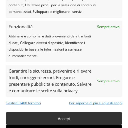
Creano storytelling positivo e
contenuti, Utilizzare profili per la selezione di contenuti
contenuti condivisibili sui social.
personalizzati, Sviluppare e migliorare i servizi.
Secondo uno studio
Funzionalità
Sempre attivo
dell’
Organizzazione Mondiale del
Abbinare e combinare dati provenienti da altre fonti
Turismo (UNWTO)
, il turismo
di dati, Collegare diversi dispositivi, Identificare i
esperienziale incrementa la
dispositivi in base alle informazioni trasmesse
permanenza media dei visitatori
automaticamente.
nelle città del 30% e genera
maggiore coinvolgimento con
attrazioni meno note.
Garantire la sicurezza, prevenire e rilevare
frodi, correggere errori, Erogare e
Sempre attivo
presentare pubblicità e contenuto, Salvare
6. Esperienze extra per rendere il
e comunicare le scelte sulla privacy.
tour speciale
Gadget personalizzati:
Gestisci 1408 fornitori
Per saperne di più su questi scopi
magliette, cappellini, kit gioco.
Fotografie e video professionali
Accept
o amatoriali.
Sorprese finali: piccoli premi,