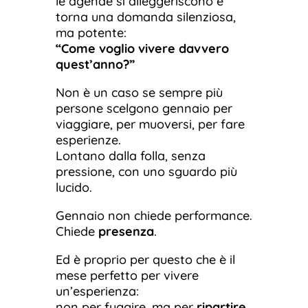
le agende si alleggeriscono e
torna una domanda silenziosa,
ma potente:
“Come voglio vivere davvero
quest’anno?”
Non è un caso se sempre più
persone scelgono gennaio per
viaggiare, per muoversi, per fare
esperienze.
Lontano dalla folla, senza
pressione, con uno sguardo più
lucido.
Gennaio non chiede performance.
Chiede
presenza
.
Ed è proprio per questo che è il
mese perfetto per vivere
un’esperienza:
non per fuggire, ma per
ripartire
.