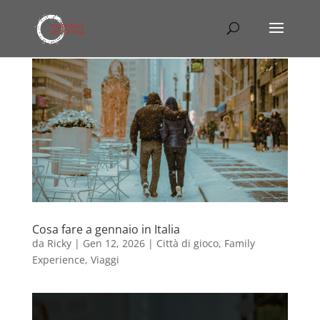
Cosa fare a gennaio in Italia
da
Ricky
|
Gen 12, 2026
|
Città di gioco
,
Family
Experience
,
Viaggi