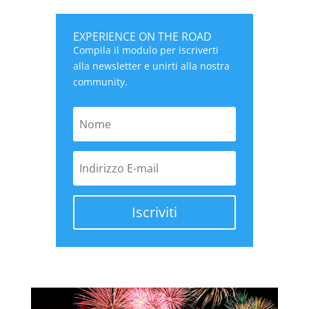
EXPERIENCE ON THE ROAD
Compila il modulo per iscriverti
alla newsletter e unirti alla nostra
community.
Iscriviti