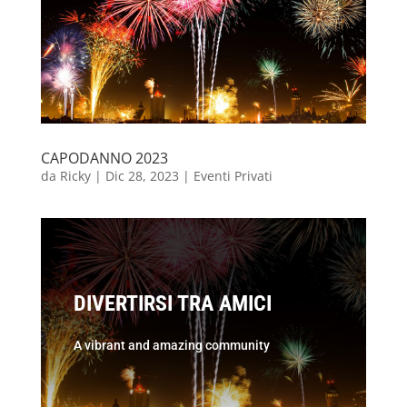
CAPODANNO 2023
da
Ricky
|
Dic 28, 2023
|
Eventi Privati
DIVERTIRSI TRA AMICI
A vibrant and amazing community