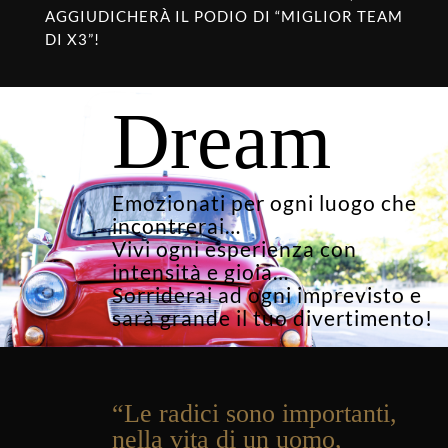
AGGIUDICHERÀ IL PODIO DI “MIGLIOR TEAM
DI X3”!
Dream
Emozionati per ogni luogo che
incontrerai…
Vivi ogni esperienza con
intensità e gioia…
Sorriderai ad ogni imprevisto e
sarà grande il tuo divertimento!
“
Le radici sono importanti,
nella vita di un uomo,