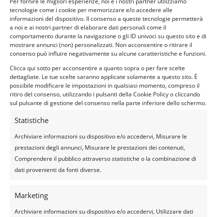
Per fornire le migliori esperienze, noi e i nostri partner utilizziamo
tecnologie come i cookie per memorizzare e/o accedere alle
informazioni del dispositivo. Il consenso a queste tecnologie permetterà
a noi e ai nostri partner di elaborare dati personali come il
comportamento durante la navigazione o gli ID univoci su questo sito e di
mostrare annunci (non) personalizzati. Non acconsentire o ritirare il
consenso può influire negativamente su alcune caratteristiche e funzioni.
Clicca qui sotto per acconsentire a quanto sopra o per fare scelte
dettagliate. Le tue scelte saranno applicate solamente a questo sito. È
possibile modificare le impostazioni in qualsiasi momento, compreso il
ritiro del consenso, utilizzando i pulsanti della Cookie Policy o cliccando
sul pulsante di gestione del consenso nella parte inferiore dello schermo.
Statistiche
Archiviare informazioni su dispositivo e/o accedervi, Misurare le
prestazioni degli annunci, Misurare le prestazioni dei contenuti,
PREPARA LO ZAINO
Comprendere il pubblico attraverso statistiche o la combinazione di
dati provenienti da fonti diverse.
Zaino in spalle… e voglia di divertirsi…
Un VIAGGIO nuovo ed unico.
Marketing
Archiviare informazioni su dispositivo e/o accedervi, Utilizzare dati