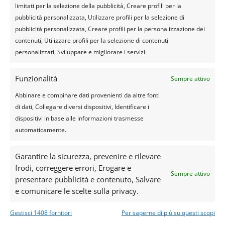
limitati per la selezione della pubblicità, Creare profili per la
pubblicità personalizzata, Utilizzare profili per la selezione di
pubblicità personalizzata, Creare profili per la personalizzazione dei
contenuti, Utilizzare profili per la selezione di contenuti
personalizzati, Sviluppare e migliorare i servizi.
Funzionalità
Sempre attivo
Abbinare e combinare dati provenienti da altre fonti
di dati, Collegare diversi dispositivi, Identificare i
dispositivi in base alle informazioni trasmesse
automaticamente.
Garantire la sicurezza, prevenire e rilevare
frodi, correggere errori, Erogare e
Sempre attivo
presentare pubblicità e contenuto, Salvare
e comunicare le scelte sulla privacy.
ENTRA NEL VIAGGIO
Il tuo viaggio sta per iniziare…
Scalda il motore della tua auto e scoprirai la strada
Gestisci 1408 fornitori
Per saperne di più su questi scopi