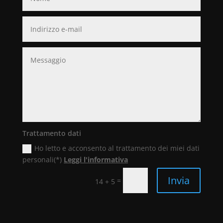
Trattamento dati
Ho letto e acconsento al trattamento dei miei dati
personali(*)
Leggi l'informativa
Invia
=
14 + 5