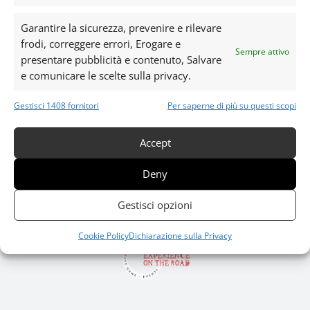
Home
Destinazioni
Garantire la sicurezza, prevenire e rilevare
Eventi
frodi, correggere errori, Erogare e
Sempre attivo
presentare pubblicità e contenuto, Salvare
Regali
e comunicare le scelte sulla privacy.
Prenota
Gestisci 1408 fornitori
Per saperne di più su questi scopi
Contatti
Accept
Projects
Deny
Team Building
Case History
Gestisci opzioni
Magazine
Cookie Policy
Dichiarazione sulla Privacy