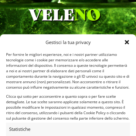
Gestisci la tua privacy
Per fornire le migliori esperienze, noi e i nostri partner utilizziamo
tecnologie come i cookie per memorizzare e/o accedere alle
informazioni del dispositivo. Il consenso a queste tecnologie permetterà
a noi e ai nostri partner di elaborare dati personali come il
comportamento durante la navigazione o gli ID univoci su questo sito e di
mostrare annunci (non) personalizzati. Non acconsentire o ritirare il
SOLO MODALITÀ ESCAPE CHALLENGE
consenso può influire negativamente su alcune caratteristiche e funzioni.
Clicca sulla foto per andare al video
Clicca qui sotto per acconsentire a quanto sopra o per fare scelte
Disponibile in lingua: 🇮🇹
dettagliate. Le tue scelte saranno applicate solamente a questo sito. È
possibile modificare le impostazioni in qualsiasi momento, compreso il
ritiro del consenso, utilizzando i pulsanti della Cookie Policy o cliccando
sul pulsante di gestione del consenso nella parte inferiore dello schermo.
Statistiche