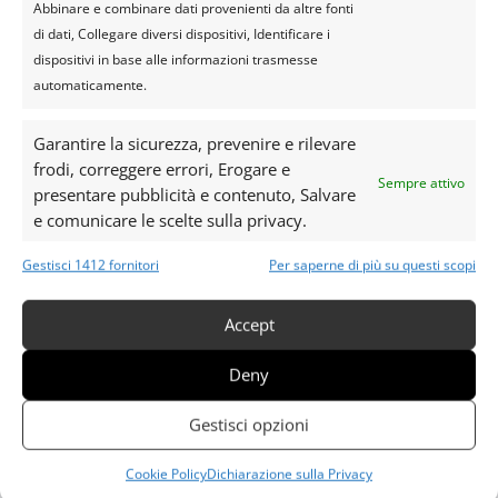
Abbinare e combinare dati provenienti da altre fonti
Quick Links
di dati, Collegare diversi dispositivi, Identificare i
dispositivi in base alle informazioni trasmesse
Home
automaticamente.
Destinazioni
Garantire la sicurezza, prevenire e rilevare
Eventi
frodi, correggere errori, Erogare e
Regali
Sempre attivo
presentare pubblicità e contenuto, Salvare
Prenota
e comunicare le scelte sulla privacy.
Contatti
Gestisci 1412 fornitori
Per saperne di più su questi scopi
Projects
Accept
Team Building
Deny
Case History
Gestisci opzioni
Magazine
Cookie Policy
Dichiarazione sulla Privacy